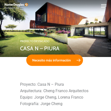
Skip
Menu
to
main
content
PROYECTO DESTACADO
CASA N – PIURA
Necesito más información
Proyecto: Casa N – Piura
Arquitectura: Cheng Franco Arquitectos
Equipo: Jorge Cheng, Lorena Franco
Fotografía: Jorge Cheng