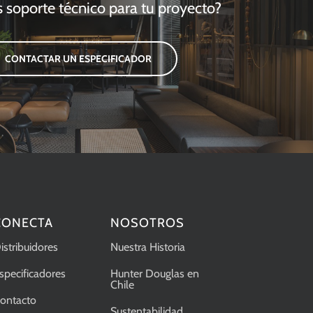
s soporte técnico para tu proyecto?
CONTACTAR UN ESPECIFICADOR
CONECTA
NOSOTROS
istribuidores
Nuestra Historia
specificadores
Hunter Douglas en
Chile
ontacto
Sustentabilidad