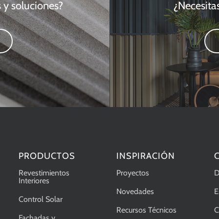
 y soluciones?
¿Necesita
PRODUCTOS
INSPIRACIÓN
Revestimientos
Proyectos
D
Interiores
Novedades
E
Control Solar
Recursos Técnicos
C
Fachadas y