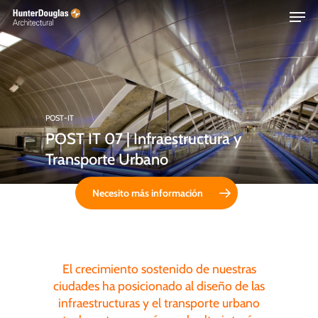
Skip
Menu
to
main
content
POST-IT
POST IT 07 | Infraestructura y
Transporte Urbano
Necesito más información
El crecimiento sostenido de nuestras
ciudades ha posicionado al diseño de las
infraestructuras y el transporte urbano