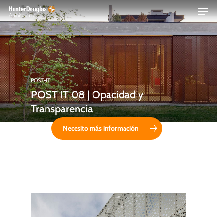
Skip
Menu
to
main
content
POST-IT
POST IT 08 | Opacidad y
Transparencia
Necesito más información