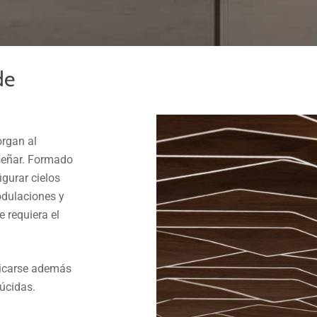
de
organ al
iseñar. Formado
gurar cielos
odulaciones y
 requiera el
icarse además
lúcidas.