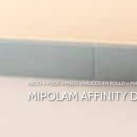
INICIO
»
PISOS
»
PISOS VINÍLICOS EN ROLLO
»
MI
MIPOLAM AFFINITY 