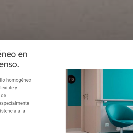
géneo en
tenso.
 rollo homogéneo
lexible y
 de
 especialmente
istencia a la