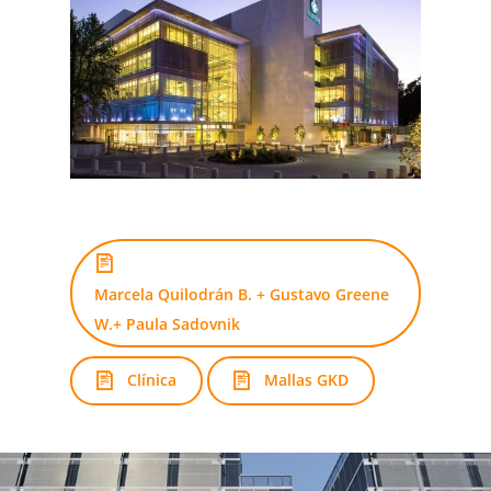
Marcela Quilodrán B. + Gustavo Greene
W.+ Paula Sadovnik
Clínica
Mallas GKD