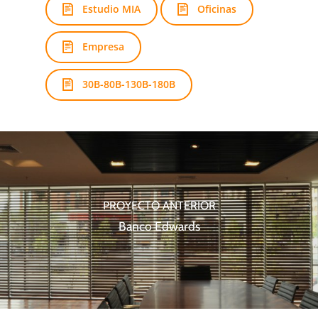
Estudio MIA
Oficinas
Empresa
30B-80B-130B-180B
PROYECTO ANTERIOR
Banco Edwards