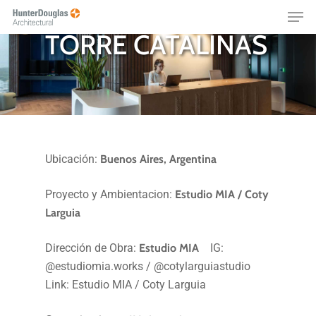
TECNOLOGÍA
Skip
Menu
to
TORRE CATALINAS
main
content
Ubicación:
Buenos Aires, Argentina
Proyecto y Ambientacion:
Estudio MIA / Coty
Larguia
Dirección de Obra:
Estudio MIA
IG:
@estudiomia.works / @cotylarguiastudio
Link: Estudio MIA / Coty Larguia