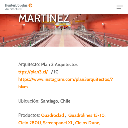
ESTACIÓN LO
Skip
Menu
to
MARTÍNEZ
main
content
Arquitecto:
Plan 3 Arquitectos
ttps://plan3.cl/
/ IG
https://www.instagram.com/plan3arquitectos/?
hl=es
Ubicación:
Santiago, Chile
Productos:
Quadroclad
,
Quadrolines 15×10
,
Cielo 280U
,
Screenpanel XL
,
Cielos Dune,