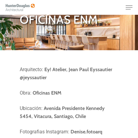
Skip
Menu
OFICINAS
to
OFICINAS ENM
main
content
Arquitecto:
Ey! Atelier, Jean Paul Eyssautier
@jeyssautier
Obra:
Oficinas ENM
Ubicación:
Avenida Presidente Kennedy
5454, Vitacura, Santiago, Chile
Fotografias Instagram:
Denise.fotoarq