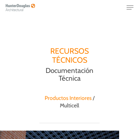
Skip
Menu
to
main
content
RECURSOS
TÉCNICOS
Documentación
Técnica
Productos Interiores
/
Multicell