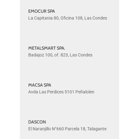
EMOCUR SPA
EMOCUR
La Capitania 80, Oficina 108, Las Condes
SPA
METALSMART SPA.
METALSMART
Badajoz 100, of. 823, Las Condes
SPA.
MACSA SPA
MACSA
Avda Las Perdices 5101 Peñalolen
SPA
DASCON
DASCON
El Naranjillo N°660 Parcela 18, Talagante