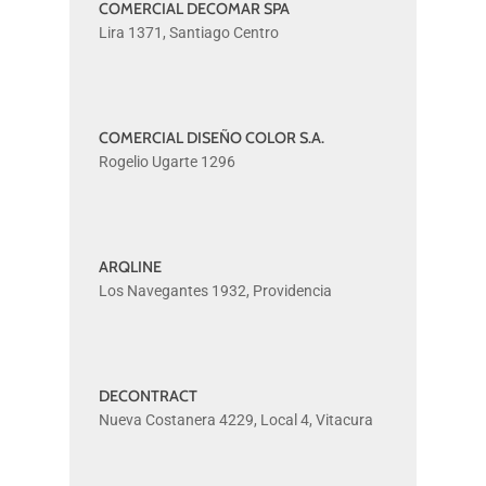
COMERCIAL DECOMAR SPA
COMERCIAL
Lira 1371, Santiago Centro
DECOMAR
SPA
COMERCIAL DISEÑO COLOR S.A.
COMERCIAL
Rogelio Ugarte 1296
DISEÑO
COLOR
S.A.
ARQLINE
ARQLINE
Los Navegantes 1932, Providencia
DECONTRACT
DECONTRACT
Nueva Costanera 4229, Local 4, Vitacura