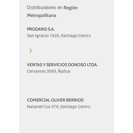
Distribuidores en
Región
Metropolitana
PRODARQ S.A.
PRODARQ
San Ignacio 1620, Santiago Centro
S.A.
VENTAS Y SERVICIOS DONOSO LTDA.
VENTAS
Cervantes 3093, Ñuñoa
Y
SERVICIOS
DONOSO
LTDA.
COMERCIAL OLIVER BERRIOS
COMERCIAL
Nataniel Cox 376, Santiago Centro.
OLIVER
BERRIOS